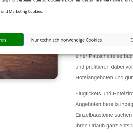
Buchen Sie 
mmung nicht erteilen oder zurückziehen, können bestimmte Merkmale und Fu
 und Marketing Cookies.
Pauschalre
Sie freuen sich bereits 
ren
Nur technisch notwendige Cookies
E
nicht durch das Meer an
einer Pauschalreise buch
und profitieren dabei vo
Hotelangeboten und gün
Flugtickets und Hotelzi
Angeboten bereits inbegr
Einzelbausteine suchen
Ihren Urlaub ganz ents