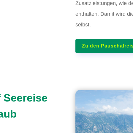
Zusatzleistungen, wie de
enthalten. Damit wird d
selbst.
Zu den Pauschalrei
f Seereise
laub