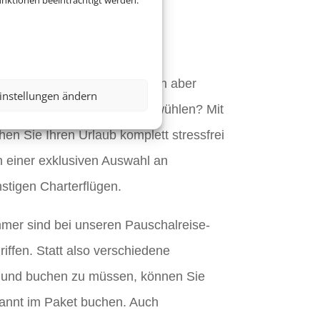
jetzt eine
nktionen beeinträchtigt werden.
ise.
auf Ihren Urlaub, möchten sich aber
instellungen ändern
 Hotel- und Flugangeboten wühlen? Mit
en Sie Ihren Urlaub komplett stressfrei
n einer exklusiven Auswahl an
stigen Charterflügen.
mmer sind bei unseren Pauschalreise-
iffen. Statt also verschiedene
 und buchen zu müssen, können Sie
pannt im Paket buchen. Auch